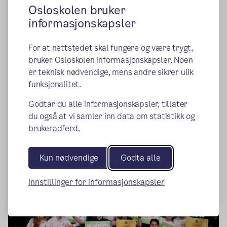
undervisning. Disse kan brukes til å ta ekstra fag, drive
Osloskolen bruker
bedriften eller organisasjonen videre fra et av
informasjonskapsler
elevkontorene på Kongshavn eller du kan som elev ta
kurs på universitetsnivå knyttet til entreprenørskap.
For at nettstedet skal fungere og være trygt,
I løpet av de tre årene jobber elevene på CRE8SLO med
bruker Osloskolen informasjonskapsler. Noen
prosjekter på tvers av fagene på timeplanen. På den
er teknisk nødvendige, mens andre sikrer ulik
måten får du lære i dybden om ulike tema, og du får
funksjonalitet.
kunnskap som du klarer å overføre til ulike felt senere i
arbeidslivet. Elevene på CRE8SLO deltar på
Godtar du alle informasjonskapsler, tillater
innovasjonscamper og entreprenørskapskonkurranser,
du også at vi samler inn data om statistikk og
der elevene på Kongshavn tidligere har nådd høyt opp og
brukeradferd.
vunnet mange ulike priser.
Kun nødvendige
Godta alle
Innstillinger for informasjonskapsler