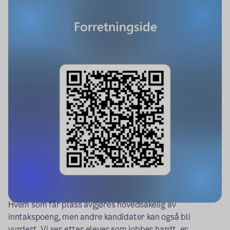
Hvem som får plass avgjøres hovedsakelig av
inntakspoeng, men andre kandidater kan også bli
vurdert. Vi ser etter elever som jobber hardt, er