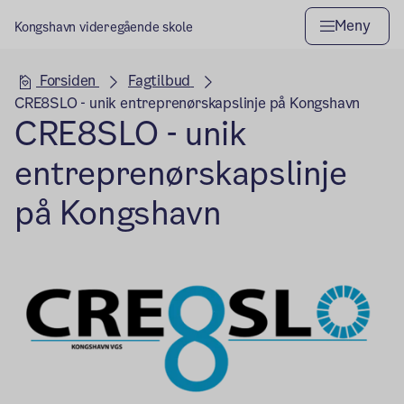
Meny
Kongshavn videregående skole
Hovedseksjon
Forsiden
Fagtilbud
CRE8SLO - unik entreprenørskapslinje på Kongshavn
CRE8SLO - unik
entreprenørskapslinje
på Kongshavn