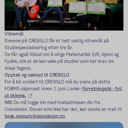
Vitnemål
Elevene på CRE8SLO får et helt vanlig vitnemål på
Studiespesialisering etter tre år.
De får også tilbud om å velge Matematikk S/R, Kjemi og
Fysikk, slik at de kan søke på studier som har krav om
disse fagene.
Opptak og søknad til CRE8SLO
For å bli vurdert til CRE8SLO må du svare på dette
FORMS-skjemaet innen 1. juni. Lenke:
Forretningsdé - fyll
(ekstern lenke)
ut skjema.
NB!
Du må logge inn med mailadressen din fra
Osloskolen.
Elever som ikke har det, kan sende en mail til
hege.sannum@osloskolen.no
.