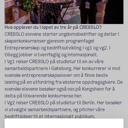
Hva opplever du i løpet av tre år på CRE8SLO?
CRE8SLO elevene starter ungdomsbedrifter og deltar i
skaperkonkurranser gjennom programfaget
Entreprenørskap og bedriftsutvikling i vg1 og vg2. I
tillegg jobber vi tverrfaglig og internasjonalt.
I Vg1 reiser CRE8SLO på studietur til en av våre
samarbeidspartnere i Gøteborg. Her konkurrerer vi mot
svenske entreprenørskapselever om å finne beste
løsning på en utfordring fra eksterne oppdragsgivere. De
svenske elevene besøker også oss på Kongshavn for å
delta på tilsvarende konkurranse her.
I Vg2 reiser CRE8SLO på studietur til Berlin. Her besøker
vi utvalgte samarbeidspartnere, og pitcher våre
bedriftsideer til et internasjonalt publikum.
I Vg3 har elevene i utgangspunktet 5 timer mindre