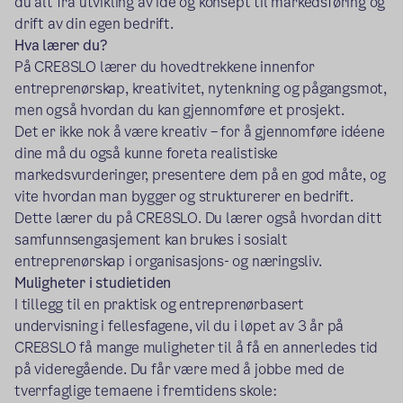
du alt fra utvikling av ide og konsept til markedsføring og
drift av din egen bedrift.
Hva lærer du?
På CRE8SLO lærer du hovedtrekkene innenfor
entreprenørskap, kreativitet, nytenkning og pågangsmot,
men også hvordan du kan gjennomføre et prosjekt.
Det er ikke nok å være kreativ – for å gjennomføre idéene
dine må du også kunne foreta realistiske
markedsvurderinger, presentere dem på en god måte, og
vite hvordan man bygger og strukturerer en bedrift.
Dette lærer du på CRE8SLO. Du lærer også hvordan ditt
samfunnsengasjement kan brukes i sosialt
entreprenørskap i organisasjons- og næringsliv.
Muligheter i studietiden
I tillegg til en praktisk og entreprenørbasert
undervisning i fellesfagene, vil du i løpet av 3 år på
CRE8SLO få mange muligheter til å få en annerledes tid
på videregående. Du får være med å jobbe med de
tverrfaglige temaene i fremtidens skole: