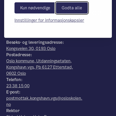
Kun nødvendige
Godta alle
Kongshavn videregående
Innstillinger for informasjonskapsler
skole
– en del av Osloskolen
Besøks- og leveringsadresse:
Kongsveien 30, 0193 Oslo
Postadresse:
Oslo kommune, Utdanningsetaten,
Kongshavn vgs, Pb 6127 Etterstad,
0602 Oslo
Telefon:
23 38 15 00
E-post:
postmottak.kongshavn.vgs@osloskolen.
no
Rektor