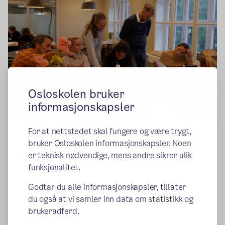
Osloskolen bruker
informasjonskapsler
For at nettstedet skal fungere og være trygt,
bruker Osloskolen informasjonskapsler. Noen
er teknisk nødvendige, mens andre sikrer ulik
Publisert:
24.04.2017
Endret:
15.03.2024
funksjonalitet.
Godtar du alle informasjonskapsler, tillater
du også at vi samler inn data om statistikk og
brukeradferd.