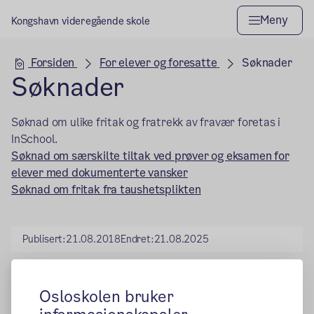
Meny
Kongshavn videregående skole
Hovedseksjon
Forsiden
For elever og foresatte
Søknader
Søknader
Søknad om ulike fritak og fratrekk av fravær foretas i
InSchool.
Søknad om særskilte tiltak ved prøver og eksamen for
elever med dokumenterte vansker
Søknad om fritak fra taushetsplikten
Publisert:
21.08.2018
Endret:
21.08.2025
Osloskolen bruker