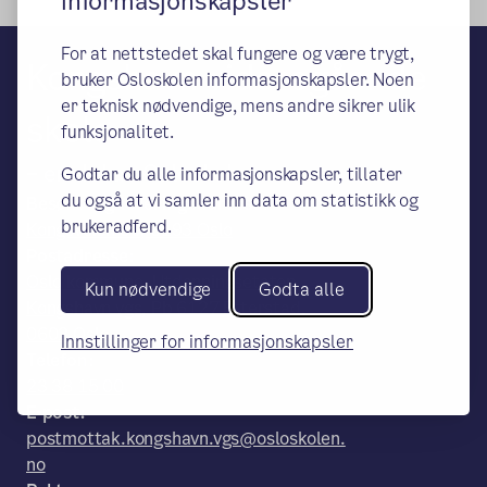
informasjonskapsler
For at nettstedet skal fungere og være trygt,
Kongshavn videregående
bruker Osloskolen informasjonskapsler. Noen
er teknisk nødvendige, mens andre sikrer ulik
skole
funksjonalitet.
– en del av Osloskolen
Godtar du alle informasjonskapsler, tillater
du også at vi samler inn data om statistikk og
Besøks- og leveringsadresse:
brukeradferd.
Kongsveien 30, 0193 Oslo
Postadresse:
Oslo kommune, Utdanningsetaten,
Kun nødvendige
Godta alle
Kongshavn vgs, Pb 6127 Etterstad,
0602 Oslo
Innstillinger for informasjonskapsler
Telefon:
23 38 15 00
E-post:
postmottak.kongshavn.vgs@osloskolen.
no