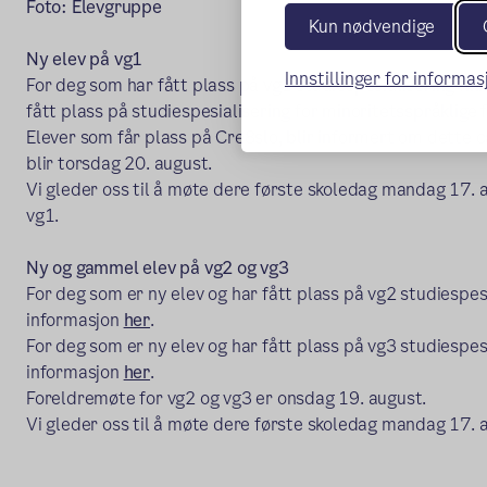
Foto: Elevgruppe
Kun nødvendige
Ny elev på vg1
Innstillinger for informa
For deg som har fått plass på vg1 studiespesialisering fi
fått plass på studiespesialisering for minoritetsspråklige
Elever som får plass på Cre8slo, blir informert om dette c
blir torsdag 20. august.
Vi gleder oss til å møte dere første skoledag mandag 17. au
vg1.
Ny og gammel elev på vg2 og vg3
For deg som er ny elev og har fått plass på vg2 studiespes
informasjon
her
.
For deg som er ny elev og har fått plass på vg3 studiespes
informasjon
her
.
Foreldremøte for vg2 og vg3 er onsdag 19. august.
Vi gleder oss til å møte dere første skoledag mandag 17. a