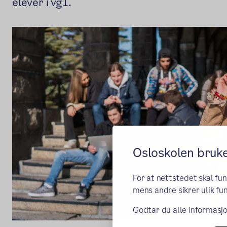
elever i vg1.
Osloskolen bruk
For at nettstedet skal fu
mens andre sikrer ulik fun
Godtar du alle informasjo