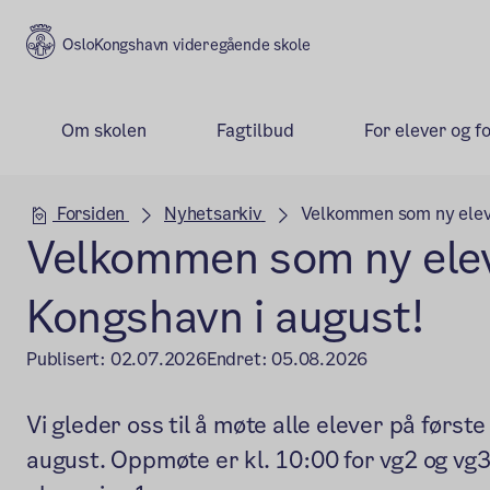
Kongshavn videregående skole
Om skolen
Fagtilbud
For elever og f
Hovedseksjon
Forsiden
Nyhetsarkiv
Velkommen som ny elev 
Velkommen som ny ele
Kongshavn i august!
Publisert:
02.07.2026
Endret:
05.08.2026
Vi gleder oss til å møte alle elever på førs
august. Oppmøte er kl. 10:00 for vg2 og vg3,