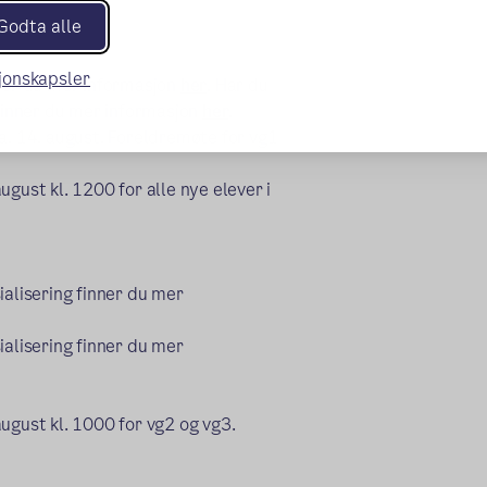
Godta alle
sjonskapsler
nner du mer informasjon
her
. Har du
 finner du mer informasjon
her
.
a. 14. august. Foreldremøte for vg1
gust kl. 1200 for alle nye elever i
ialisering finner du mer
ialisering finner du mer
ugust kl. 1000 for vg2 og vg3.