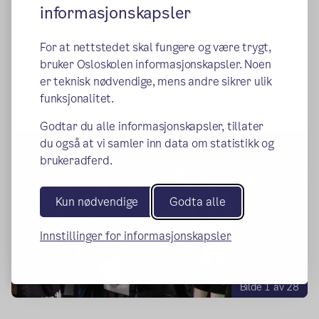
representrert med hele ni bedrifter, og vi sikret oss tre
informasjonskapsler
av fem plasser i NM! I tillegg til Gardé UB er det
PocketProtect UB og Periode Rød UB fra Kongshavn,
For at nettstedet skal fungere og være trygt,
samt DragDemand fra Elvebakken vgs og Sølvsøm UB fra
bruker Osloskolen informasjonskapsler. Noen
Edvard Munch vgs som utgjør Oslos NM-lag.
er teknisk nødvendige, mens andre sikrer ulik
funksjonalitet.
Gratulerer med en fantastisk innsats, alle sammen!
Godtar du alle informasjonskapsler, tillater
du også at vi samler inn data om statistikk og
brukeradferd.
Kun nødvendige
Godta alle
Forrige
Neste
Innstillinger for informasjonskapsler
Bilde 1 av 28