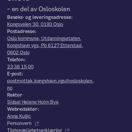
– en del av Osloskolen
Besøks- og leveringsadresse:
Kongsveien 30, 0193 Oslo
Postadresse:
Oslo kommune, Utdanningsetaten,
Kongshavn vgs, Pb 6127 Etterstad,
0602 Oslo
Telefon:
23 38 15 00
E-post:
postmottak.kongshavn.vgs@osloskolen.
no
Rektor
Sidsel Helene Holm Bye
Webredaktør:
Anna Kuljic
Personvern
Tilgjengelighetserklæring