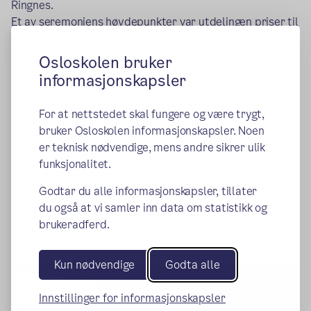
Ringnes.
Et av seremoniens høydepunkter var utdelingen priser til
elever som har utmerket seg spesielt i løpet av de siste
tre årene. Elle Myhre Nilsen og Johanne Louise Foss
Osloskolen bruker
Mehus fikk hver sin pris for å være involverte og
informasjonskapsler
engasjerte. Petter Thon fikk pris for å være en trygg og
trivelig medelev, og Mikael Østmoe Strømmen og
For at nettstedet skal fungere og være trygt,
Basmala Hamed Shaikh-Mohammad vant hver sin pris for
bruker Osloskolen informasjonskapsler. Noen
å ha utmerket seg som ambisiøse elever.
Julie Grenager
er teknisk nødvendige, mens andre sikrer ulik
Bremer vant selveste Ekebergparkens pris.
funksjonalitet.
Til slutt fikk alle avgangselevene utdelt sitt vitnemål.
Gratulerer så mye til vinnerne, og til alle årets
Godtar du alle informasjonskapsler, tillater
avgangselever med fullført videregående skolegang!
du også at vi samler inn data om statistikk og
Tusen takk for tre fine år på Kongshavn, og lykke til på
brukeradferd.
veien videre!
Kun nødvendige
Godta alle
Innstillinger for informasjonskapsler