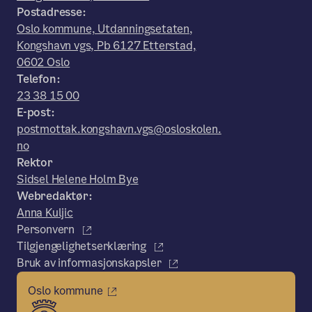
Postadresse:
Oslo kommune, Utdanningsetaten,
Kongshavn vgs, Pb 6127 Etterstad,
0602 Oslo
Telefon:
23 38 15 00
E-post:
postmottak.kongshavn.vgs@osloskolen.
no
Rektor
Sidsel Helene Holm Bye
Webredaktør:
Anna Kuljic
Personvern
Tilgjengelighetserklæring
Bruk av informasjonskapsler
Oslo kommune