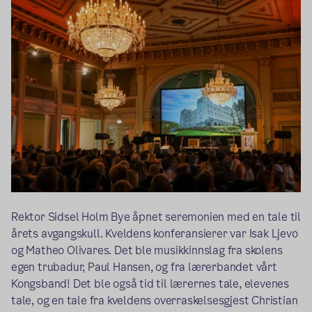
Rektor Sidsel Holm Bye åpnet seremonien med en tale til
årets avgangskull. Kveldens konferansierer var Isak Ljevo
og Matheo Olivares. Det ble musikkinnslag fra skolens
egen trubadur, Paul Hansen, og fra lærerbandet vårt
Kongsband! Det ble også tid til lærernes tale, elevenes
tale, og en tale fra kveldens overraskelsesgjest Christian